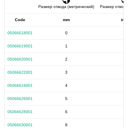
Размер отвода (метрический)
Размер отвода
Code
mm
inc
05066618001
0
-
05066619001
1
-
05066620001
2
-
05066622001
3
-
05066624001
4
-
05066626001
5
-
05066628001
6
-
05066630001
8
-