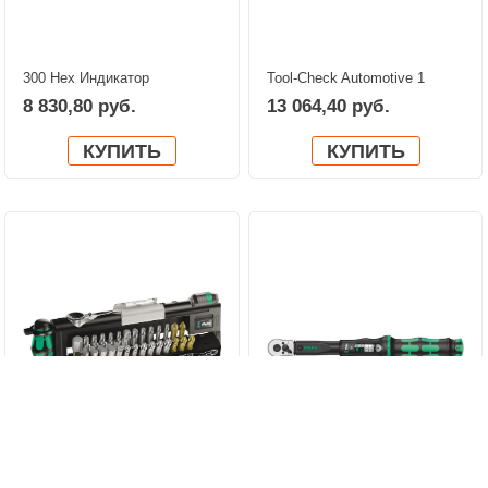
300 Hex Индикатор
Tool-Check Automotive 1
крутящего момента, с
WERA 05200995001
8 830,80 руб.
13 064,40 руб.
ручкой-пистолетом WERA
05027913001
КУПИТЬ
КУПИТЬ