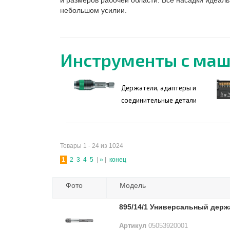
и размеров рабочей области. Все насадки идеаль
небольшом усилии.
Инструменты с ма
Держатели, адаптеры и
соединительные детали
Товары 1 - 24 из 1024
1
2
3
4
5
|
»
|
конец
Фото
Модель
895/14/1 Универсальный дер
Артикул
05053920001