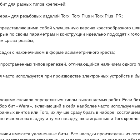
бит для разных типов крепежей:
» для резьбовых изделий Torx, Torx Plus и Torx Plus IPR;
 представляющими собой улучшенную версию крестообразного шли
орые по своим параметрам и конструкции идеально подходят к гол
ом срыва резьбы;
адки с наконечником в форме асимметричного креста;
ространенных типов крепежей, отличающийся наличием одного паз
 часто используется при производстве электронных устройств и б
обходимо сначала определиться типом выполняемых работ. Если б
бор бит «Wera», включающий в себя наиболее часто используемые 
анных винтов или Torx, их лучше сразу брать в наборе, состоящем
о использовать одну и ту же насадку, шестигранные и Torx крепле
наличии имеются удлиненные биты. Все насадки произведены из ле