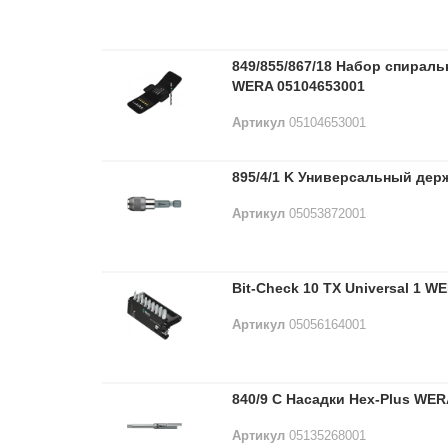
849/855/867/18 Набор спирал
WERA 05104653001
Артикул
05104653001
895/4/1 K Универсальный дер
Артикул
05053872001
Bit-Check 10 TX Universal 1 W
Артикул
05056164001
840/9 C Насадки Hex-Plus WER
Артикул
05135268001