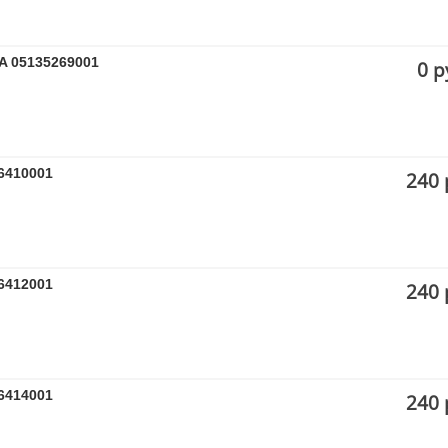
A 05135269001
0 р
6410001
240 
6412001
240 
6414001
240 