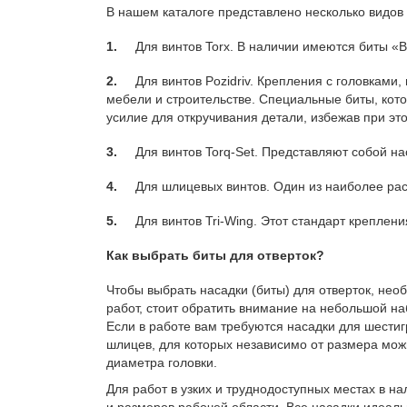
В нашем каталоге представлено несколько видов 
1.
Для винтов Torx. В наличии имеются биты «Вера
2.
Для винтов Pozidriv. Крепления с головками,
мебели и строительстве. Специальные биты, кот
усилие для откручивания детали, избежав при эт
3.
Для винтов Torq-Set. Представляют собой нас
4.
Для шлицевых винтов. Один из наиболее расп
5.
Для винтов Tri-Wing. Этот стандарт крепления
Как выбрать биты для отверток?
Чтобы выбрать насадки (биты) для отверток, не
работ, стоит обратить внимание на небольшой на
Если в работе вам требуются насадки для шестигр
шлицев, для которых независимо от размера можн
диаметра головки.
Для работ в узких и труднодоступных местах в 