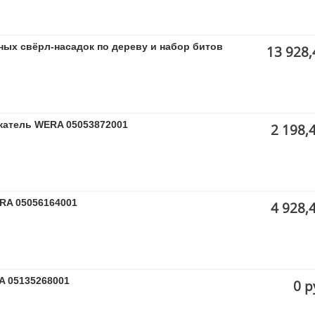
ьных свёрл-насадок по дереву и набор битов
13 928,
жатель WERA 05053872001
2 198,
ERA 05056164001
4 928,
A 05135268001
0 р