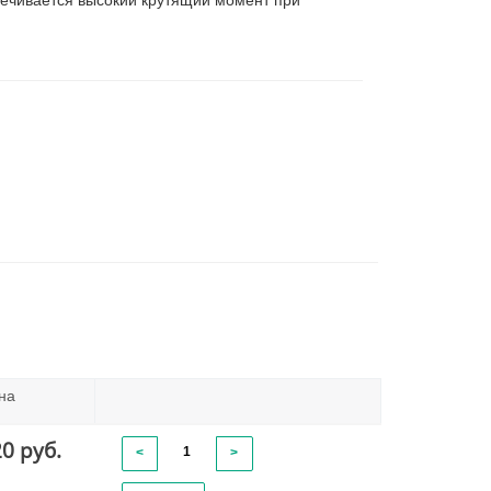
спечивается высокий крутящий момент при
на
20 руб.
<
>