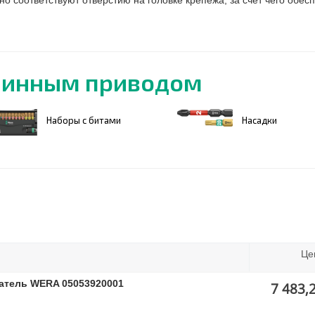
но соответствуют отверстию на головке крепежа, за счет чего обе
шинным приводом
Наборы с битами
Насадки
Це
жатель WERA 05053920001
7 483,