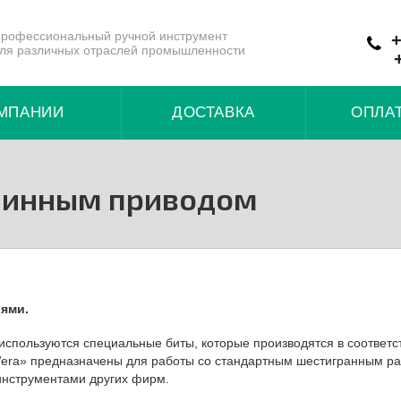
рофессиональный ручной инструмент
+
ля различных отраслей промышленности
МПАНИИ
ДОСТАВКА
ОПЛА
шинным приводом
ями.
спользуются специальные биты, которые производятся в соответс
era» предназначены для работы со стандартным шестигранным р
 инструментами других фирм.