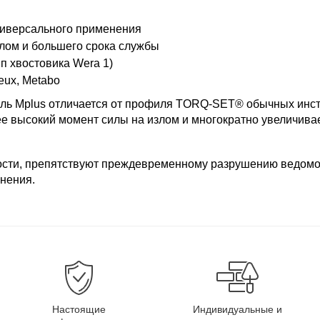
универсального применения
злом и большего срока службы
п хвостовика Wera 1)
reux, Metabo
ль Mplus отличается от профиля TORQ-SET® обычных инст
лее высокий момент силы на излом и многократно увеличива
ости, препятствуют преждевременному разрушению ведомого
нения.
Настоящие
Индивидуальные и