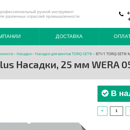
рофессиональный ручной инструмент
+
ля различных отраслей промышленности
МПАНИИ
ДОСТАВКА
ОПЛА
нности
Насадки
Насадки для винтов TORQ-SET®
871/1 TORQ-SET® M
-
-
-
lus Насадки, 25 мм WERA 
В на
<