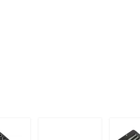
дации: