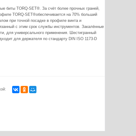
ые биты TORQ-SET®. За счёт более прочных граней,
рофиле TORQ-SET®обеспечивается на 70% больший
злом при точной посадке в профиле винта и
язанный с этим срок службы инструментов. Закалённые
сти, для универсального применения. Шестигранный
одходит для держателя по стандарту DIN ISO 1173-D
ой: