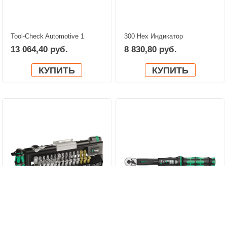
Tool-Check Automotive 1
300 Hex Индикатор
WERA 05200995001
крутящего момента, с
13 064,40 руб.
8 830,80 руб.
ручкой-пистолетом WERA
05027913001
КУПИТЬ
КУПИТЬ