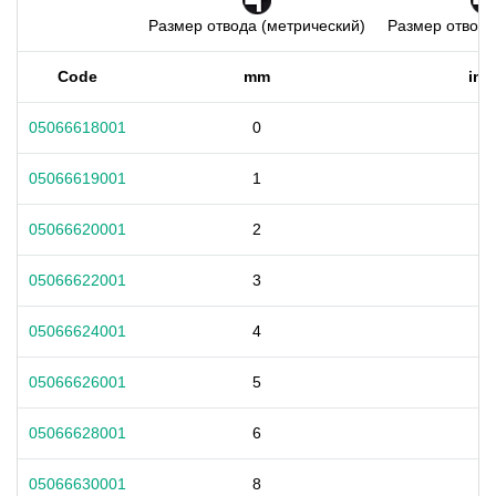
Размер отвода (метрический)
Размер отвода
Code
mm
inc
05066618001
0
-
05066619001
1
-
05066620001
2
-
05066622001
3
-
05066624001
4
-
05066626001
5
-
05066628001
6
-
05066630001
8
-