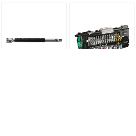
8796 LC Удлинитель Zyklop,
Набор бит и головок с
1/2“ WERA 05003643001
трешоткой в ассортименте
3 086,40 руб.
14 460 руб.
Tool-Check PLUS WERA
05056490001
КУПИТЬ
КУПИТЬ