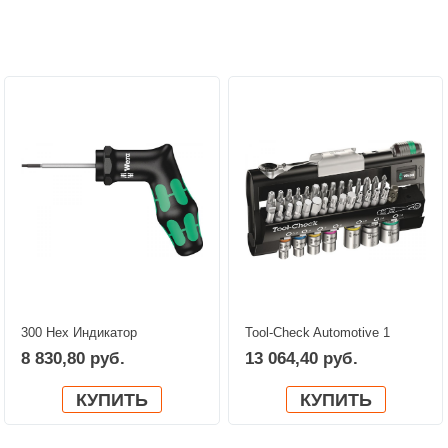
Персональные рекомендации:
300 Hex Индикатор
Tool-Check Automotive 1
крутящего момента, с
WERA 05200995001
8 830,80 руб.
13 064,40 руб.
ручкой-пистолетом WERA
05027913001
КУПИТЬ
КУПИТЬ