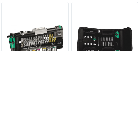
Набор бит и головок с
Kraftform Kompakt Zyklop
трешоткой в ассортименте
Speed WERA 05051045001
14 460 руб.
15 997,20 руб.
Tool-Check PLUS WERA
05056490001
КУПИТЬ
КУПИТЬ