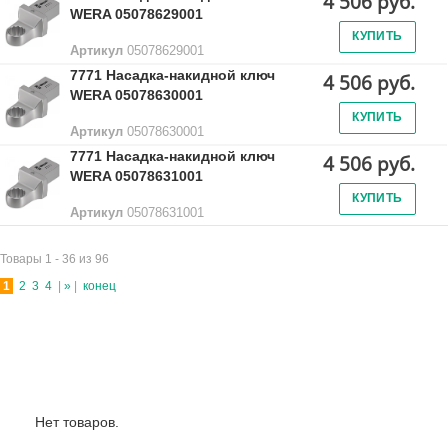
4 506 руб.
WERA 05078629001
КУПИТЬ
Артикул
05078629001
7771 Насадка-накидной ключ
4 506 руб.
WERA 05078630001
КУПИТЬ
Артикул
05078630001
7771 Насадка-накидной ключ
4 506 руб.
WERA 05078631001
КУПИТЬ
Артикул
05078631001
Товары 1 - 36 из 96
1
2
3
4
|
»
|
конец
Лидеры продаж:
Нет товаров.