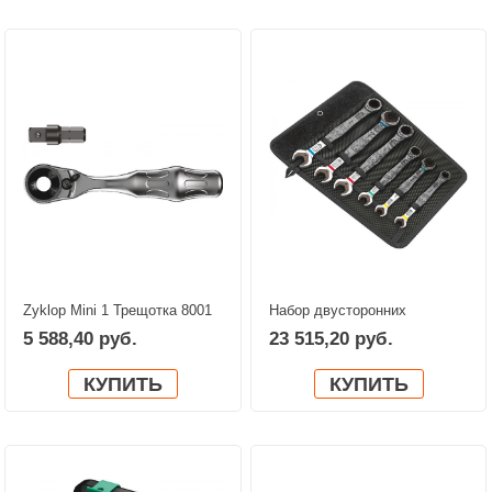
Zyklop Mini 1 Трещотка 8001
Набор двусторонних
A ¼" SB с приводом ¼"
рожковых / комбинированных
5 588,40 руб.
23 515,20 руб.
WERA 05073230001
ключей с трещоткой Joker
WERA 05020022001
КУПИТЬ
КУПИТЬ