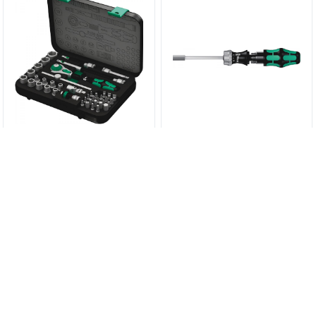
8100 SA 2 Набор с трещоткой
Набор Kraftform Kompakt 27
Zyklop Speed, 1/4" WERA
RA 1 SB WERA 05073660001
36 787,20 руб.
7 500 руб.
05003533001
КУПИТЬ
КУПИТЬ