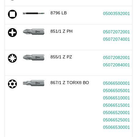
8796 LB
05003592001
851/1 Z PH
05072072001
05072074001
855/1 Z PZ
05072082001
05072084001
867/1 Z TORX® BO
05066500001
05066505001
05066510001
05066515001
05066520001
05066525001
05066530001