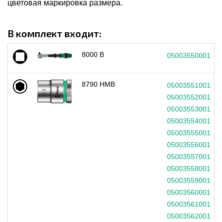
цветовая маркировка размера.
В комплект входит:
8000 B
05003550001
8790 HMB
05003551001
05003552001
05003553001
05003554001
05003555001
05003556001
05003557001
05003558001
05003559001
05003560001
05003561001
05003562001