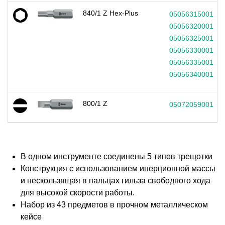
840/1 Z Hex-Plus
05056315001
05056320001
05056325001
05056330001
05056335001
05056340001
800/1 Z
05072059001
В одном инструменте соединены 5 типов трещотки
Конструкция с использованием инерционной массы
и нескользящая в пальцах гильза свободного хода
для высокой скорости работы.
Набор из 43 предметов в прочном металлическом
кейсе