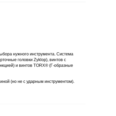
 выбора нужного инструмента. Система
точные головки Zyklop), винтов с
функцией) и винтов TORX® (Г-образные
шиной (но не с ударным инструментом).