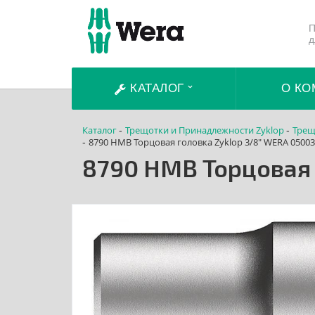
П
д
КАТАЛОГ
О КО
Каталог
Трещотки и Принадлежности Zyklop
Трещ
-
-
8790 HMB Торцовая головка Zyklop 3/8" WERA 0500
-
8790 HMB Торцовая 