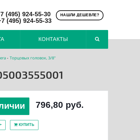
7 (495) 924-55-30
НАШЛИ ДЕШЕВЛЕ?
+7 (495) 924-55-33
ТА
КОНТАКТЫ
era
Tорцовых головок, 3/8"
-
 05003555001
796,80 руб.
личии
>
КУПИТЬ