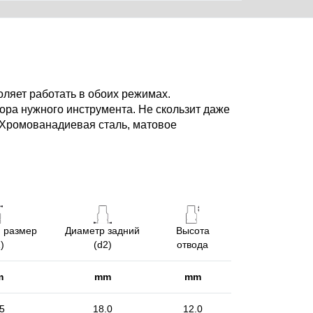
ляет работать в обоих режимах.
бора нужного инструмента. Не скользит даже
 Хромованадиевая сталь, матовое
 размер
Диаметр задний
Высота
)
(d2)
отвода
m
mm
mm
5
18.0
12.0