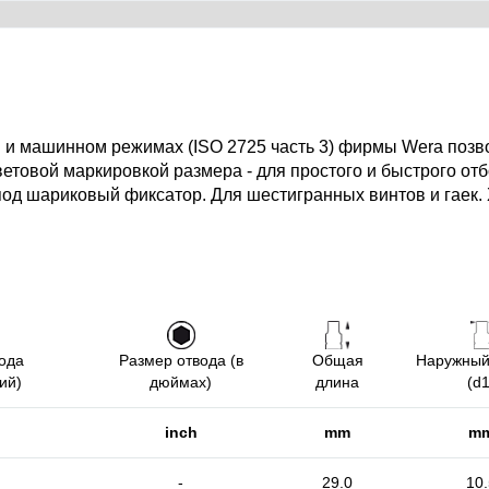
 и машинном режимах (ISO 2725 часть 3) фирмы Wera позво
цветовой маркировкой размера - для простого и быстрого от
под шариковый фиксатор. Для шестигранных винтов и гаек.
ода
Размер отвода (в
Общая
Наружный
ий)
дюймах)
длина
(d1
inch
mm
m
-
29.0
10.