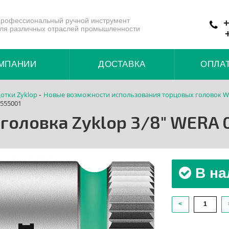
рофессиональный ручной инструмент
+
ля различных отраслей промышленности
МПАНИИ
ДОСТАВКА
ОПЛА
отки Zyklop
Новые возможности использования торцовых головок W
-
3555001
головка Zyklop 3/8" WERA
В на
<