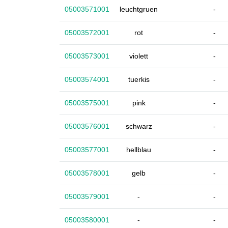
05003571001
leuchtgruen
-
05003572001
rot
-
05003573001
violett
-
05003574001
tuerkis
-
05003575001
pink
-
05003576001
schwarz
-
05003577001
hellblau
-
05003578001
gelb
-
05003579001
-
-
05003580001
-
-