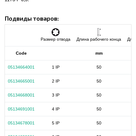
Подвиды товаров:
Размер отвода
Длина рабочего конца
Длин
Code
mm
05134664001
1 IP
50
05134665001
2 IP
50
05134668001
3 IP
50
05134691001
4 IP
50
05134678001
5 IP
50