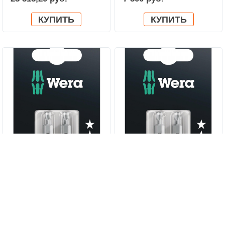
ключей с трещоткой Joker
WERA 05020022001
КУПИТЬ
КУПИТЬ
867/1 SB TORX® Насадки
867/1 SB TORX® Насадки
WERA 05073313001
WERA 05073375001
432 руб.
625,20 руб.
КУПИТЬ
КУПИТЬ