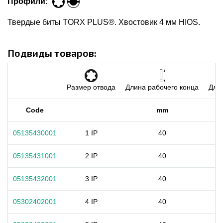
Профили:
Твердые биты TORX PLUS®. Хвостовик 4 мм HIOS.
Подвиды товаров:
Размер отвода
Длина рабочего конца
Длин
Code
mm
05135430001
1 IP
40
05135431001
2 IP
40
05135432001
3 IP
40
05302402001
4 IP
40