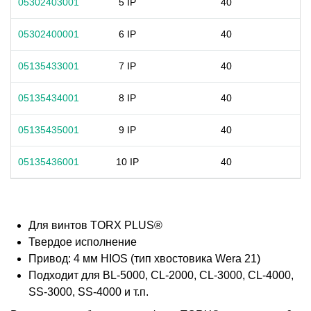
05302403001
5 IP
40
05302400001
6 IP
40
05135433001
7 IP
40
05135434001
8 IP
40
05135435001
9 IP
40
05135436001
10 IP
40
Для винтов TORX PLUS®
Твердое исполнение
Привод: 4 мм HIOS (тип хвостовика Wera 21)
Подходит для BL-5000, CL-2000, CL-3000, CL-4000,
SS-3000, SS-4000 и т.п.