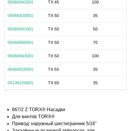
05066942001
TX 45
100
05066920001
TX 50
35
05066941001
TX 50
50
05066950001
TX 50
70
05066943001
TX 50
100
05066925001
TX 55
35
05136220001
TX 60
35
867/2 Z TORX® Насадки
Для винтов TORX®
Привод: наружный шестигранник 5/16"
Закалённые до вязкой твёрдости, для