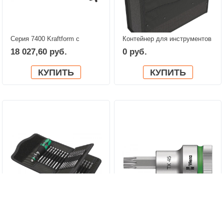
Серия 7400 Kraftform с
Контейнер для инструментов
пистолетной ручкой;
Wera 2go 2 XL WERA
18 027,60 руб.
0 руб.
регулируемая
05004357001
динамометрическая отвертка
КУПИТЬ
КУПИТЬ
(3,0-8,8 Нм) с
быстрозажимным патроном
Rapidaptor, с ручкой-
пистолетом WERA
05074702001