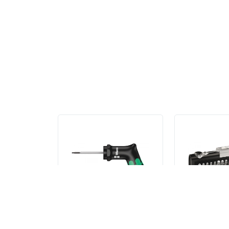
Персональные рекомен
300 Hex Индикатор
Tool-Check A