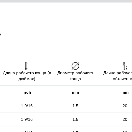
S.
Длина рабочего конца (в
Диаметр рабочего
Длина рабочег
дюймах)
конца
обточенн
inch
mm
mm
1 9/16
1.5
20
1 9/16
1.5
20