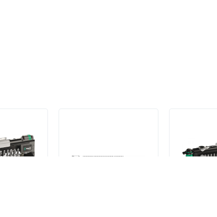
дации:
utomotive 1
8796 LC Удлинитель
Набор бит и