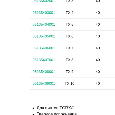
05135402001
TX 3
40
05135403001
TX 4
40
05135404001
TX 5
40
05135405001
TX 6
40
05135406001
TX 7
40
05135407001
TX 8
40
05135408001
TX 9
40
05135409001
TX 10
40
Для винтов TORX®
Твердое исполнение