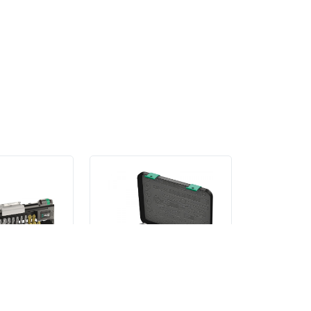
 головок с
8100 SB 2 Набор с