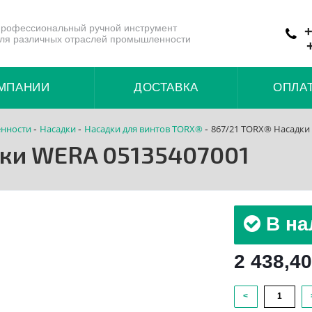
рофессиональный ручной инструмент
+
ля различных отраслей промышленности
МПАНИИ
ДОСТАВКА
ОПЛА
нности
Насадки
Насадки для винтов TORX®
867/21 TORX® Насадки
-
-
-
дки WERA 05135407001
В на
2 438,40
<