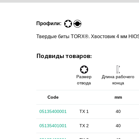
Профили:
Твердые биты TORX®. Хвостовик 4 мм HIO
Подвиды товаров:
Размер
Длина рабочего
отвода
конца
Code
mm
05135400001
TX 1
40
05135401001
TX 2
40