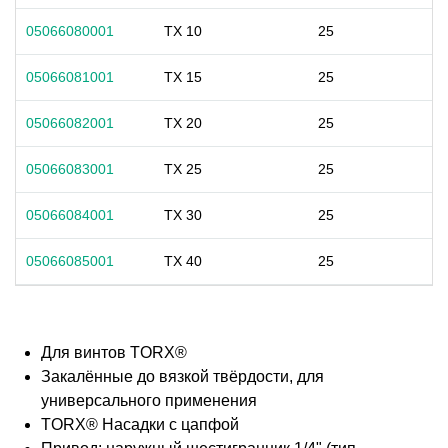
05066080001
TX 10
25
05066081001
TX 15
25
05066082001
TX 20
25
05066083001
TX 25
25
05066084001
TX 30
25
05066085001
TX 40
25
Для винтов TORX®
Закалённые до вязкой твёрдости, для
универсального применения
TORX® Насадки с цапфой