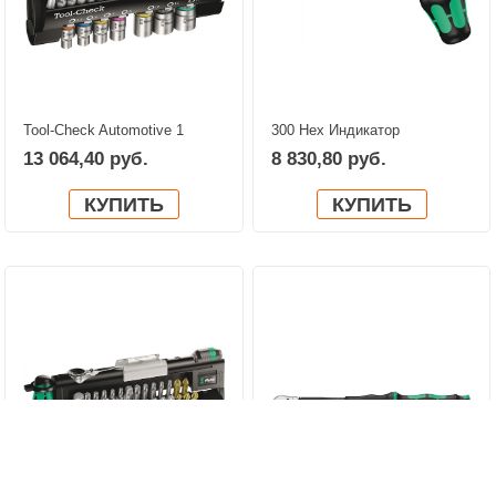
Tool-Check Automotive 1
300 Hex Индикатор
WERA 05200995001
крутящего момента, с
13 064,40 руб.
8 830,80 руб.
ручкой-пистолетом WERA
05027913001
КУПИТЬ
КУПИТЬ