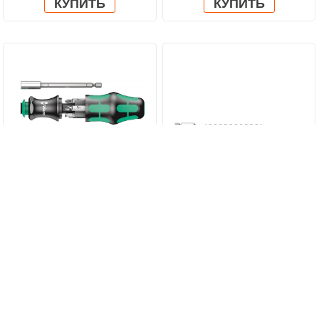
КУПИТЬ
КУПИТЬ
Набор бит с рукояткой-
8796 SA Удлинитель Zyklop
битодержателем Kraftform
1/4" WERA 05003530001
5 805,60 руб.
1 562,40 руб.
Kompakt 28 Wera 6
предметов, WE-134491
КУПИТЬ
КУПИТЬ
WERA 05134491001