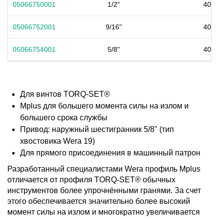
05066750001
1/2"
40
05066752001
9/16"
40
05066754001
5/8"
40
Для винтов TORQ-SET®
Mplus для большего момента силы на излом и
большего срока службы
Привод: наружный шестигранник 5/8" (тип
хвостовика Wera 19)
Для прямого присоединения в машинный патрон
Разработанный специалистами Wera профиль Mplus
отличается от профиля TORQ-SET® обычных
инструментов более упрочнёнными гранями. За счет
этого обеспечивается значительно более высокий
момент силы на излом и многократно увеличивается