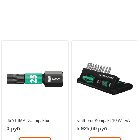
Персональные рекомендации:
867/1 IMP DC Impaktor
Kraftform Kompakt 10 WERA
TORX® Насадки WERA
05056653001
0 руб.
5 925,60 руб.
05057624001