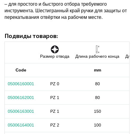
– для простого и быстрого отбора требуемого
инструмента. Шестигранный край ручки для защиты от
перекатывания отвёртки на рабочем месте.
Подвиды товаров:
Размер отвода
Длина рабочего конца
Дли
Code
mm
05006160001
PZ 0
80
05006162001
PZ 1
80
05006163001
PZ 1
150
05006164001
PZ 2
100