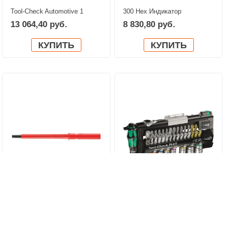
Tool-Check Automotive 1
300 Hex Индикатор
WERA 05200995001
крутящего момента, с
13 064,40 руб.
8 830,80 руб.
ручкой-пистолетом WERA
05027913001
КУПИТЬ
КУПИТЬ
Kraftform Kompakt VDE 64 i
Набор бит и головок с
WERA 05003424001
трешоткой в ассортименте
949,20 руб.
14 460 руб.
Tool-Check PLUS WERA