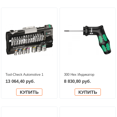
Tool-Check Automotive 1
300 Hex Индикатор
WERA 05200995001
крутящего момента, с
13 064,40 руб.
8 830,80 руб.
ручкой-пистолетом WERA
05027913001
КУПИТЬ
КУПИТЬ