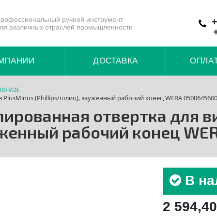
рофессиональный ручной инструмент
+
ля различных отраслей промышленности
МПАНИИ
ДОСТАВКА
ОПЛА
100 VDE
в PlusMinus (Phillips/шлиц), зауженный рабочий конец WERA 050064560
олированная отвертка для в
ауженный рабочий конец WE
В на
2 594,40