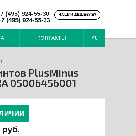
7 (495) 924-55-30
НАШЛИ ДЕШЕВЛЕ?
+7 (495) 924-55-33
ТА
КОНТАКТЫ
01
интов PlusMinus
RA 05006456001
личии
 руб.