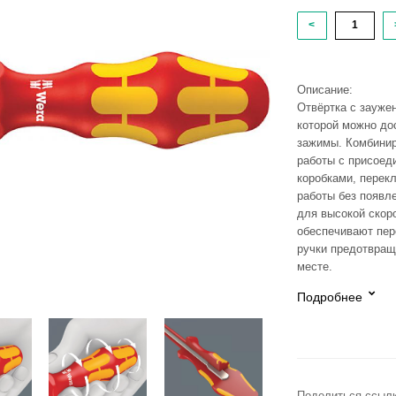
<
Описание:
Отвёртка с зауже
которой можно до
зажимы. Комбинир
работы с присое
коробками, перек
работы без появл
для высокой скоро
обеспечивают пер
ручки предотвращ
месте.
Подробнее
Поделиться ссылк