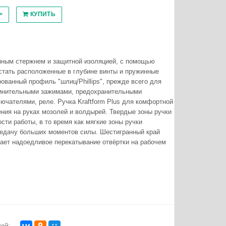
>
КУПИТЬ
нным стержнем и защитной изоляцией, с помощью
стать расположенные в глубине винты и пружинные
ованный профиль "шлиц/Phillips", прежде всего для
динительными зажимами, предохранительными
лючателями, реле. Ручка Kraftform Plus для комфортной
ения на руках мозолей и волдырей. Твердые зоны ручки
сти работы, в то время как мягкие зоны ручки
едачу больших моментов силы. Шестигранный край
ает надоедливое перекатывание отвёртки на рабочем
ой: