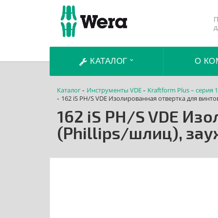
П
д
КАТАЛОГ
О КО
Каталог
Инструменты VDE
Kraftform Plus – серия 
-
-
162 iS PH/S VDE Изолированная отвертка для винто
-
162 iS PH/S VDE Из
(Phillips/шлиц), з