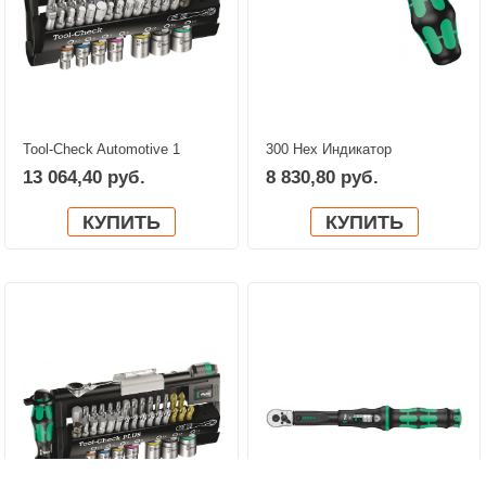
Tool-Check Automotive 1
300 Hex Индикатор
WERA 05200995001
крутящего момента, с
13 064,40 руб.
8 830,80 руб.
ручкой-пистолетом WERA
05027913001
КУПИТЬ
КУПИТЬ