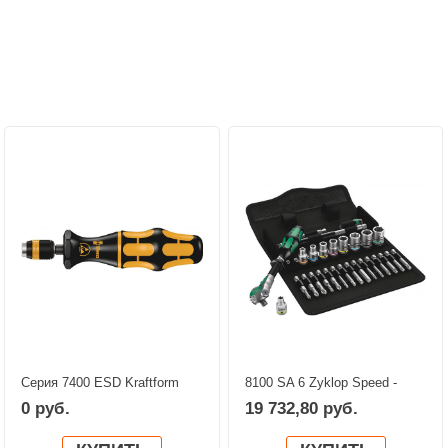
Персональные рекомендации:
Серия 7400 ESD Kraftform
8100 SA 6 Zyklop Speed -
Динамометрическая отвертка
набор с трещоткой, привод
0 руб.
19 732,80 руб.
с уставкой и регулировкой
1/4", метрический WERA
момента затяжки (0,1-1,2
05004016001