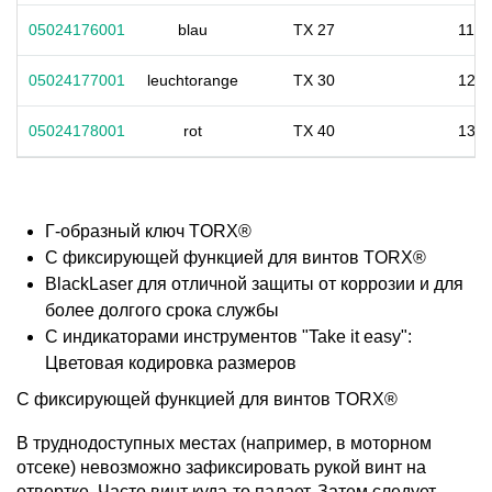
05024176001
blau
TX 27
112
05024177001
leuchtorange
TX 30
122
05024178001
rot
TX 40
132
Г-образный ключ TORX®
С фиксирующей функцией для винтов TORX®
BlackLaser для отличной защиты от коррозии и для
более долгого срока службы
С индикаторами инструментов "Take it easy":
Цветовая кодировка размеров
С фиксирующей функцией для винтов TORX®
В труднодоступных местах (например, в моторном
отсеке) невозможно зафиксировать рукой винт на
отвертке. Часто винт куда-то падает. Затем следует