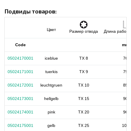
Подвиды товаров:
Цвет
Размер отвода
Длина рабоче
Code
mm
05024170001
iceblue
TX 8
76
05024171001
tuerkis
TX 9
79
05024172001
leuchtgruen
TX 10
85
05024173001
hellgelb
TX 15
90
05024174001
pink
TX 20
96
05024175001
gelb
TX 25
104