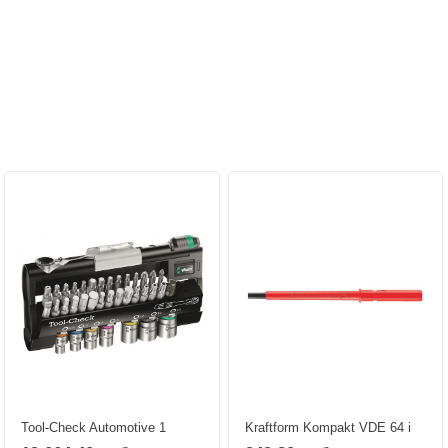
Персональные рекомендации:
Tool-Check Automotive 1
Kraftform Kompakt VDE 64 i
WERA 05200995001
WERA 05003424001