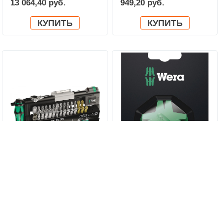
13 064,40 руб.
949,20 руб.
КУПИТЬ
КУПИТЬ
Набор бит и головок с
Wera Star - приспособление
трешоткой в ассортименте
для намагничивания/
14 460 руб.
1 701,60 руб.
Tool-Check PLUS WERA
размагничивания WERA
05056490001
05073403001
КУПИТЬ
КУПИТЬ