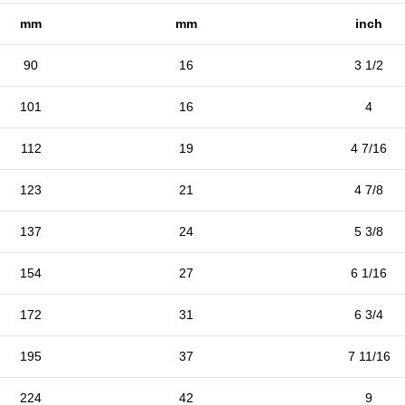
mm
mm
inch
90
16
3 1/2
101
16
4
112
19
4 7/16
123
21
4 7/8
137
24
5 3/8
154
27
6 1/16
172
31
6 3/4
195
37
7 11/16
224
42
9