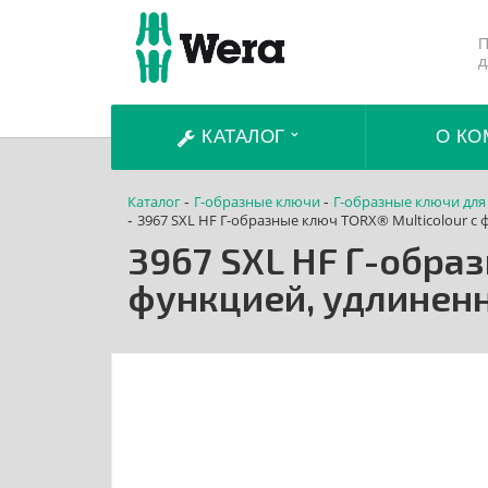
П
д
КАТАЛОГ
О КО
Каталог
Г-образные ключи
Г-образные ключи для
-
-
3967 SXL HF Г-образные ключ TORX® Multicolour 
-
3967 SXL HF Г-обра
функцией, удлинен