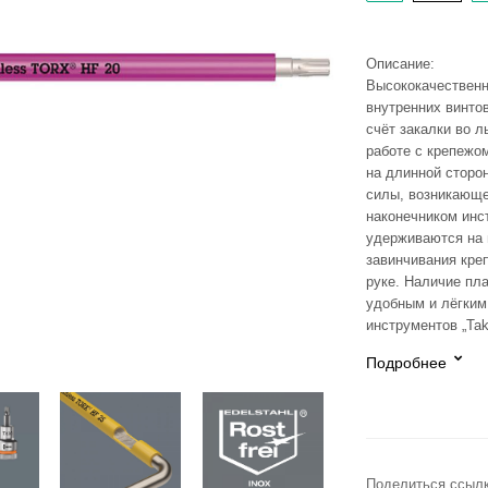
Описание:
Высококачественн
внутренних винто
счёт закалки во 
работе с крепежо
на длинной сторо
силы, возникающе
наконечником инс
удерживаются на 
завинчивания кре
руке. Наличие пл
удобным и лёгким
инструментов „Tak
Подробнее
Поделиться ссылк