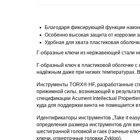
Благодаря фиксирующей функции наконе
Особенно высокая защита от коррозии з
Удобная для хвата пластиковая оболочка
Г-образные ключи из нержавеющей стали н
Г-образный ключ в пластиковой оболочке с
надёжным даже при низких температурах. В
Инструменты TORX® HF, разработанные спе
прижимной силы, возникающей в результат
спецификации Acument Intellectual Propert
куда для поддержки винта не помещается вт
Идентификаторы инструментов „Take it easy
определения размера инструментов для вин
шестигранной головкой и гаек (гаечные клю
ключи, отверточные головки Zyklop).