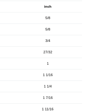
inch
5/8
5/8
3/4
27/32
1
1 1/16
1 1/4
1 7/16
1 11/16