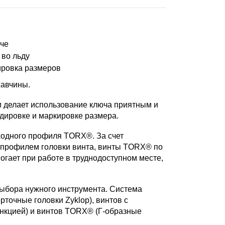
юче
 во льду
дировка размеров
жавчины.
и делает использование ключа приятным и
одировке и маркировке размера.
ходного профиля TORX®. За счет
и профилем головки винта, винты TORX® по
огает при работе в труднодоступном месте,
 выбора нужного инструмента. Система
точные головки Zyklop), винтов с
функцией) и винтов TORX® (Г-образные