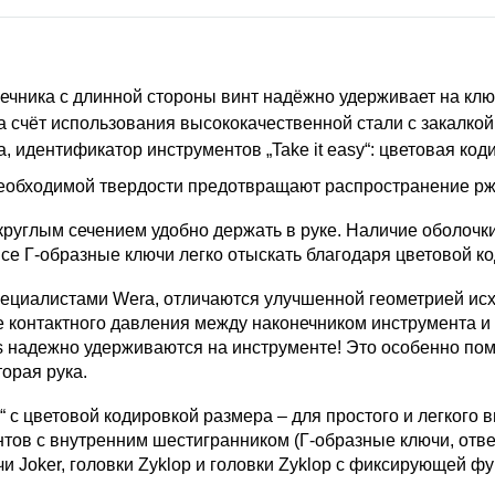
чника с длинной стороны винт надёжно удерживает на кл
а счёт использования высококачественной стали с закалкой
, идентификатор инструментов „Take it easy“: цветовая ко
еобходимой твердости предотвращают распространение р
 круглым сечением удобно держать в руке. Наличие оболочк
се Г-образные ключи легко отыскать благодаря цветовой к
циалистами Wera, отличаются улучшенной геометрией ис
е контактного давления между наконечником инструмента 
ies надежно удерживаются на инструменте! Это особенно пом
орая рука.
“ с цветовой кодировкой размера – для простого и легкого
тов с внутренним шестигранником (Г-образные ключи, отвер
чи Joker, головки Zyklop и головки Zyklop с фиксирующей 