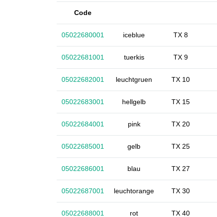
Code
05022680001
iceblue
TX 8
05022681001
tuerkis
TX 9
05022682001
leuchtgruen
TX 10
05022683001
hellgelb
TX 15
05022684001
pink
TX 20
05022685001
gelb
TX 25
05022686001
blau
TX 27
05022687001
leuchtorange
TX 30
05022688001
rot
TX 40