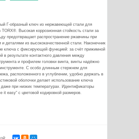
ый Г-образный ключ из нержавеющей стали для
в TORX®. Высокая коррозионная стойкость стали за
льду предотвращает распространение ржавчины при
м и деталями из высококачественной стали. Наконечник
не ключа с фиксирующей функцией: за счёт прижимной
й в результате контактного давления между
трумента и профилем головки винта, винты надёжно
инструменте. С особо длинным стержнем для
пежа, расположенного в углублении, удобно держать в
астиковой оболочки делает использование ключа
 даже при низких температурах. Идентификаторы
e it easy“ с цветовой кодировкой размеров.
ой: