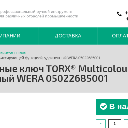
рофессиональный ручной инструмент
+
ля различных отраслей промышленности
МПАНИИ
ДОСТАВКА
ОПЛА
 винтов TORX®
с фиксирующей функцией, удлиненный WERA 05022685001
зные ключ TORX® Multicolo
ный WERA 05022685001
В на
<