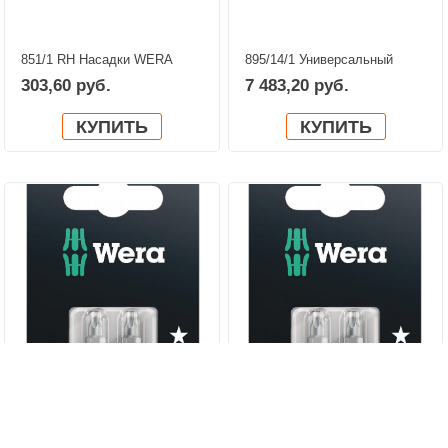
851/1 RH Насадки WERA
895/14/1 Универсальный
05380158001
держатель WERA
303,60 руб.
7 483,20 руб.
05053920001
КУПИТЬ
КУПИТЬ
867/1 SB TORX® Насадки
867/1 SB TORX® Насадки