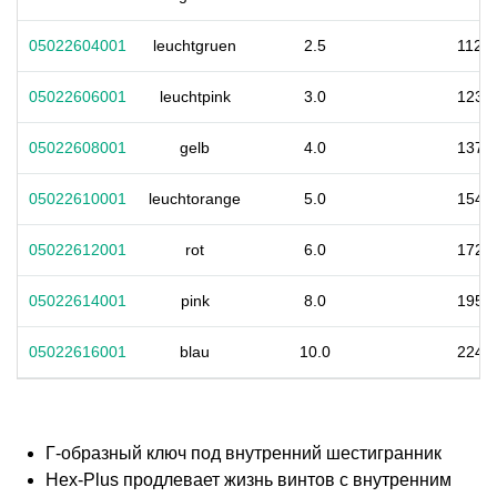
05022604001
leuchtgruen
2.5
112
05022606001
leuchtpink
3.0
123
05022608001
gelb
4.0
137
05022610001
leuchtorange
5.0
154
05022612001
rot
6.0
172
05022614001
pink
8.0
195
05022616001
blau
10.0
224
Г-образный ключ под внутренний шестигранник
Hex-Plus продлевает жизнь винтов с внутренним