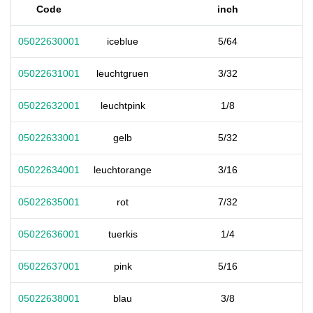
Code
inch
05022630001
iceblue
5/64
05022631001
leuchtgruen
3/32
05022632001
leuchtpink
1/8
05022633001
gelb
5/32
05022634001
leuchtorange
3/16
05022635001
rot
7/32
05022636001
tuerkis
1/4
05022637001
pink
5/16
05022638001
blau
3/8