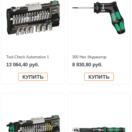
Tool-Check Automotive 1
300 Hex Индикатор
WERA 05200995001
крутящего момента, с
13 064,40 руб.
8 830,80 руб.
ручкой-пистолетом WERA
05027913001
КУПИТЬ
КУПИТЬ