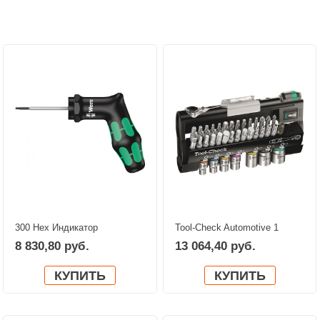
Персональные рекомендации:
300 Hex Индикатор
Tool-Check Automotive 1
крутящего момента, с
WERA 05200995001
8 830,80 руб.
13 064,40 руб.
ручкой-пистолетом WERA
05027913001
КУПИТЬ
КУПИТЬ