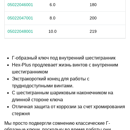
05022046001
6.0
180
05022047001
8.0
200
05022048001
10.0
219
Г-образный ключ под внутренний шестигранник
Hex-Plus продлевает жизнь винтов с внутренним
шестигранником
Экстракороткий конец для работы с
труднодоступными винтами.
С шестигранным шариковым наконечником на
длинной стороне ключа
Отличная защита от коррозии за счет хромирования
стержня
Мы просто подвергли сомнению классические Г-
образные ключи, поскольку во время работы они