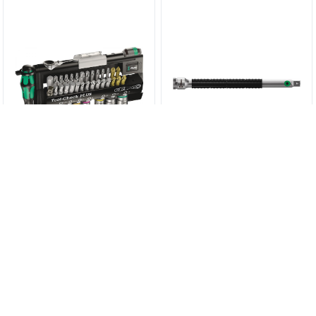
Набор бит и головок с
8796 LC Удлинитель Zyklop,
трешоткой в ассортименте
1/2“ WERA 05003643001
14 460 руб.
3 086,40 руб.
Tool-Check PLUS WERA
05056490001
КУПИТЬ
КУПИТЬ