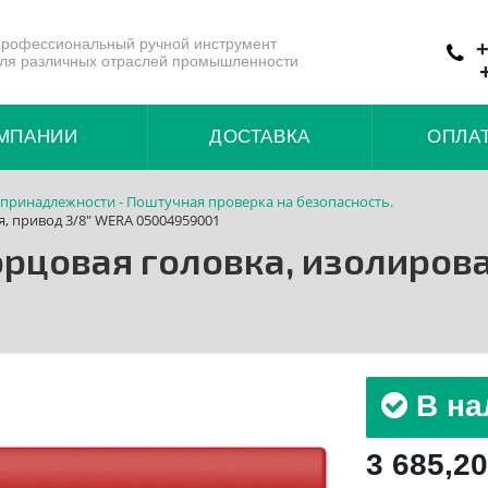
рофессиональный ручной инструмент
+
ля различных отраслей промышленности
МПАНИИ
ДОСТАВКА
ОПЛА
 принадлежности - Поштучная проверка на безопасность.
я, привод 3/8" WERA 05004959001
орцовая головка, изолиров
В на
3 685,20