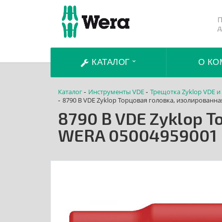
П
д
КАТАЛОГ
О КО
Каталог
Инструменты VDE
Трещотка Zyklop VDE и
-
-
8790 B VDE Zyklop Торцовая головка, изолированна
-
8790 B VDE Zyklop Т
WERA 05004959001