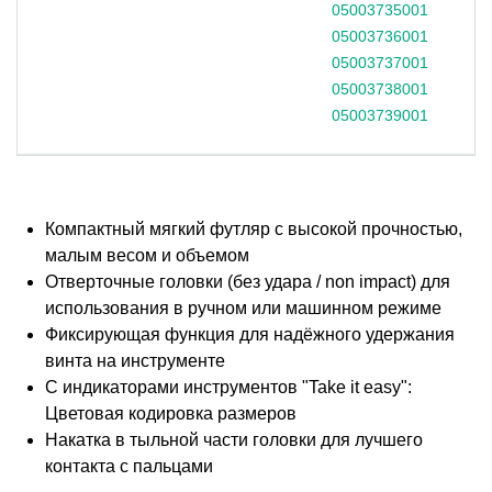
05003735001
1
05003736001
1
05003737001
1
05003738001
1
05003739001
1
Компактный мягкий футляр с высокой прочностью,
малым весом и объемом
Отверточные головки (без удара / non impact) для
использования в ручном или машинном режиме
Фиксирующая функция для надёжного удержания
винта на инструменте
С индикаторами инструментов "Take it easy":
Цветовая кодировка размеров
Накатка в тыльной части головки для лучшего
контакта с пальцами