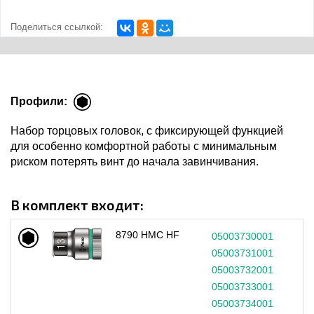
Поделиться ссылкой:
Профили:
Набор торцовых головок, с фиксирующей функцией
для особенно комфортной работы с минимальным
риском потерять винт до начала завинчивания.
В комплект входит:
8790 HMC HF
05003730001
1
05003731001
1
05003732001
1
05003733001
1
05003734001
1