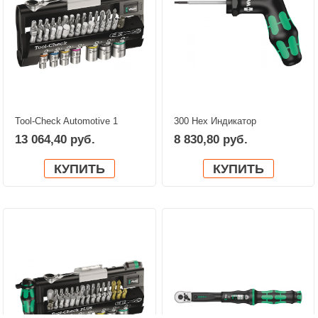
Tool-Check Automotive 1
300 Hex Индикатор
WERA 05200995001
крутящего момента, с
13 064,40 руб.
8 830,80 руб.
ручкой-пистолетом WERA
05027913001
КУПИТЬ
КУПИТЬ