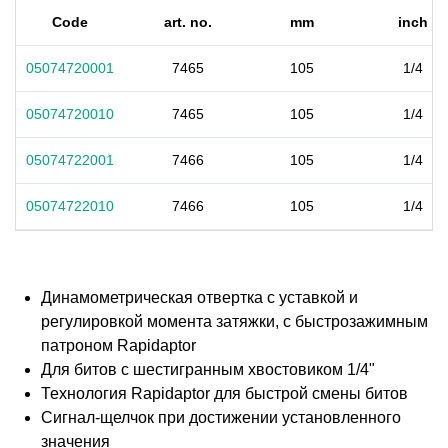
Code
art. no.
mm
inch
05074720001
7465
105
1/4
05074720010
7465
105
1/4
05074722001
7466
105
1/4
05074722010
7466
105
1/4
Динамометрическая отвертка с уставкой и
регулировкой момента затяжки, с быстрозажимным
патроном Rapidaptor
Для битов с шестигранным хвостовиком 1/4"
Технология Rapidaptor для быстрой смены битов
Сигнал-щелчок при достижении установленного
значения