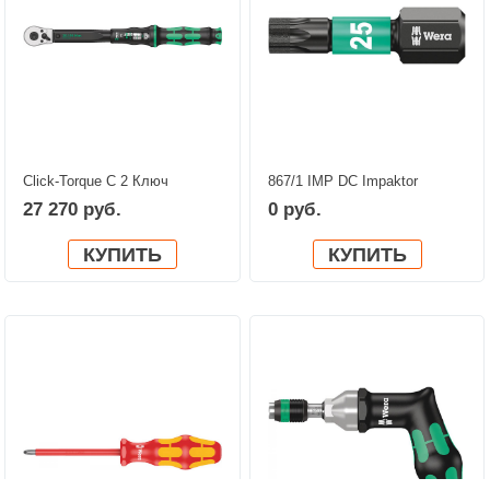
Click-Torque C 2 Ключ
867/1 IMP DC Impaktor
динамометрический с
TORX® Насадки WERA
27 270 руб.
0 руб.
трещоткой, с реверсом,
05057624001
квадрат 1/2" DR, 20-100 Нм,
КУПИТЬ
КУПИТЬ
погрешность ± 3%, 405 мм
WERA 05075621001