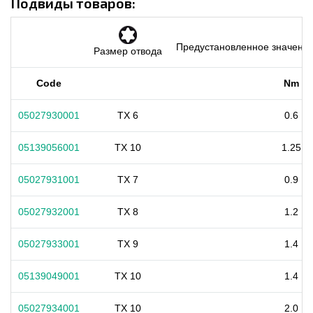
Подвиды товаров:
Предустановленное значение
Размер отвода
Code
Nm
05027930001
TX 6
0.6
05139056001
TX 10
1.25
05027931001
TX 7
0.9
05027932001
TX 8
1.2
05027933001
TX 9
1.4
05139049001
TX 10
1.4
05027934001
TX 10
2.0