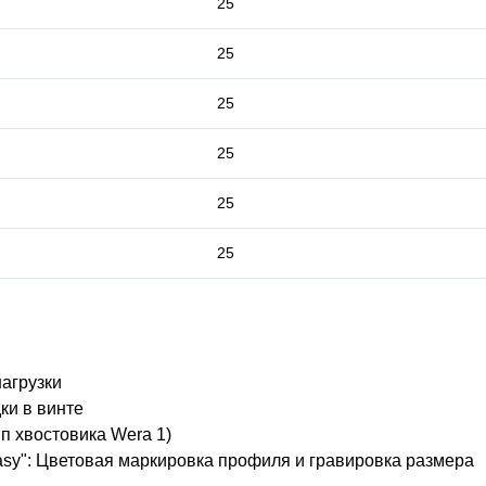
25
25
25
25
25
25
нагрузки
ки в винте
п хвостовика Wera 1)
easy": Цветовая маркировка профиля и гравировка размера