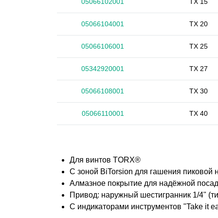
05066102001
TX 15
05066104001
TX 20
05066106001
TX 25
05342920001
TX 27
05066108001
TX 30
05066110001
TX 40
Для винтов TORX®
С зоной BiTorsion для гашения пиковой 
Алмазное покрытие для надёжной посад
Привод: наружный шестигранник 1/4" (ти
С индикаторами инструментов "Take it 