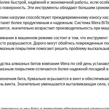
более быстрой, надёжной и экономичной работы, если особ
 поверхность. Эти инструменты обладают большим сроком
ики нагрузки способствуют преждевременному износу наса
 станет более продуктивным и надежным. Система Wera BiT
ается, значительно возрастает производительность при ма
ивании в машинном режиме состоит в том, что инструмент 
часто разрушаются. Дорого могут обойтись поврежденные п
 алмазным покрытием помогают решить проблему выскальзыв
дства алмазных битов компания Wera по сей день устанавл
лмазным покрытием отличаются более надежной посадкой в 
онечник бита, буквально вгрызаются в винт и обеспечива
знь винта. Значительно уменьшается выталкивающая сила,
торсионных зон бита и держателя обеспечивают ступенчат