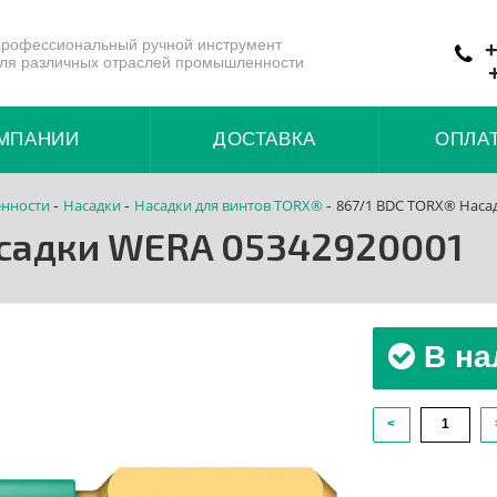
рофессиональный ручной инструмент
+
ля различных отраслей промышленности
МПАНИИ
ДОСТАВКА
ОПЛА
нности
Насадки
Насадки для винтов TORX®
867/1 BDC TORX® Наса
-
-
-
асадки WERA 05342920001
В на
<