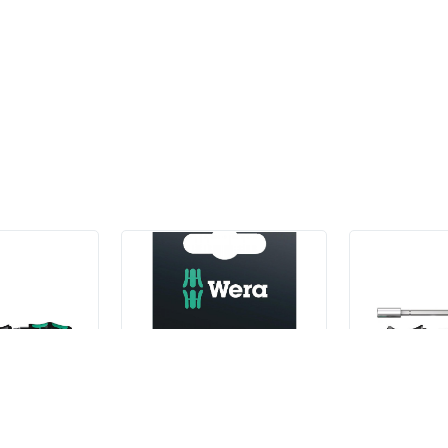
дации:
orm Kompakt
867/1 SB TORX®
Kraftform 