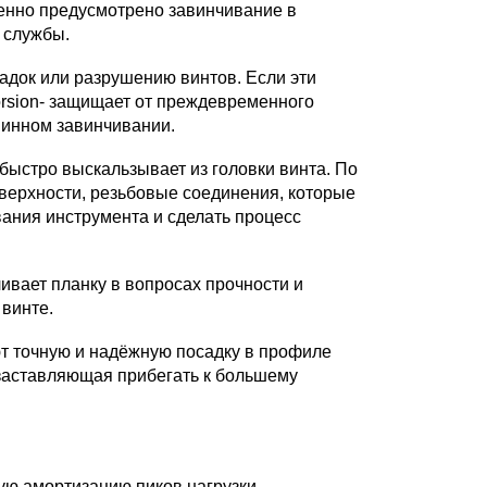
енно предусмотрено завинчивание в
 службы.
док или разрушению винтов. Если эти
orsion- защищает от преждевременного
шинном завинчивании.
быстро выскальзывает из головки винта. По
оверхности, резьбовые соединения, которые
ания инструмента и сделать процесс
ивает планку в вопросах прочности и
винте.
ют точную и надёжную посадку в профиле
 заставляющая прибегать к большему
ую амортизацию пиков нагрузки.