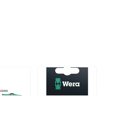
Kompakt 28 SB
867/1 SB TORX®