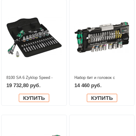
8100 SA 6 Zyklop Speed -
Набор бит и головок с
набор с трещоткой, привод
трешоткой в ассортименте
19 732,80 руб.
14 460 руб.
1/4", метрический WERA
Tool-Check PLUS WERA
05004016001
05056490001
КУПИТЬ
КУПИТЬ