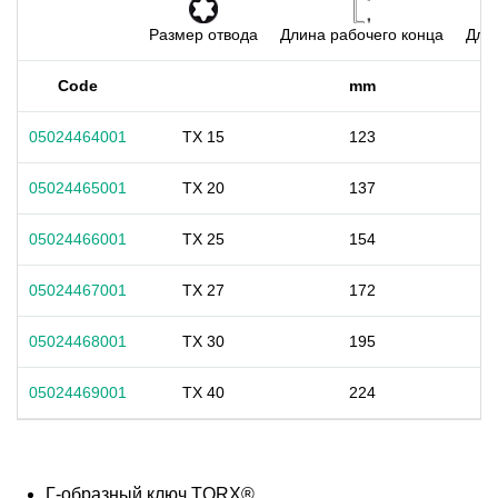
Размер отвода
Длина рабочего конца
Длин
Code
mm
05024464001
TX 15
123
05024465001
TX 20
137
05024466001
TX 25
154
05024467001
TX 27
172
05024468001
TX 30
195
05024469001
TX 40
224
Г-образный ключ TORX®